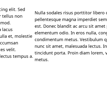
ing elit. Sed
Nulla sodales risus porttitor libero
 tellus non
pellentesque magna imperdiet sem
smod.
est. Donec blandit ac arcu sit amet 
a lacus
elementum odio. In eros nulla, cong
ulla et, molestie
condimentum metus. Vestibulum qui
t accumsan
nunc sit amet, malesuada lectus. In
es velit.
tincidunt porta. Proin diam lorem, v
 lectus tempus a.
metus.