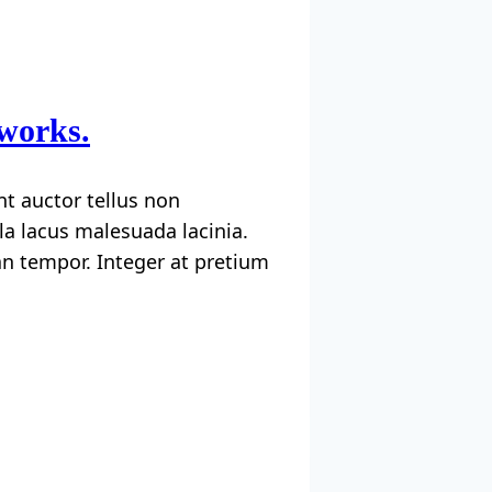
 works.
nt auctor tellus non
a lacus malesuada lacinia.
san tempor. Integer at pretium