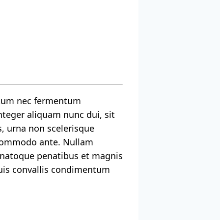
entum nec fermentum
nteger aliquam nunc dui, sit
s, urna non scelerisque
ae commodo ante. Nullam
ius natoque penatibus et magnis
 Duis convallis condimentum