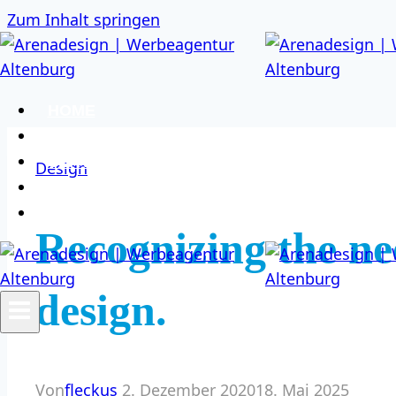
Zum Inhalt springen
HOME
ÜBER UNS
SERVICES
Design
KUNDEN
KONTAKT
Recognizing the ne
design.
Von
fleckus
2. Dezember 2020
18. Mai 2025